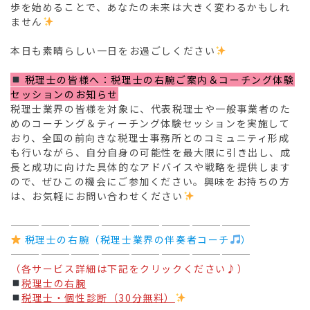
歩を始めることで、あなたの未来は大きく変わるかもしれ
ません
本日も素晴らしい一日をお過ごしください
️
 税理士の皆様へ：税理士の右腕ご案内＆コーチング体験
セッションのお知らせ
税理士業界の皆様を対象に、代表税理士や一般事業者のた
めのコーチング＆ティーチング体験セッションを実施して
おり、全国の前向きな税理士事務所とのコミュニティ形成
も行いながら、自分自身の可能性を最大限に引き出し、成
長と成功に向けた具体的なアドバイスや戦略を提供します
ので、ぜひこの機会にご参加ください。興味をお持ちの方
は、お気軽にお問い合わせください
————————————————————————
 税理士の右腕（税理士業界の伴奏者コーチ
）
————————————————————————
（各サービス詳細は下記をクリックください♪）
税理士の右腕
税理士・個性診断（30分無料）