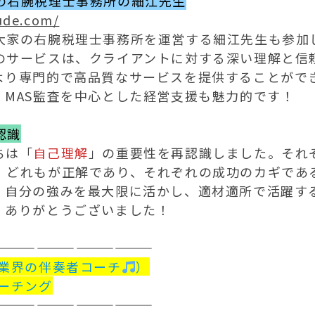
の右腕税理士事務所の細江先生
ude.com/
大家の右腕税理士事務所を運営する細江先生も参加
のサービスは、クライアントに対する深い理解と信
より専門的で高品質なサービスを提供することがで
。MAS監査を中心とした経営支援も魅力的です！
認識
ちは「
自己理解
」の重要性を再認識しました。それ
、どれもが正解であり、それぞれの成功のカギであ
、自分の強みを最大限に活かし、適材適所で活躍す
！ありがとうございました！
————————————
士業界の伴奏者コーチ
）
ーチング
————————————