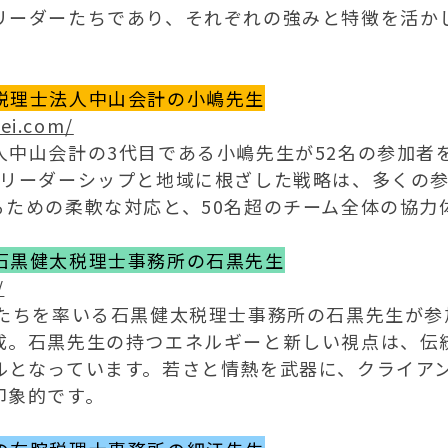
リーダーたちであり、それぞれの強みと特徴を活か
税理士法人中山会計の小嶋先生
ei.com/
人中山会計の3代目である小嶋先生が52名の参加者
、リーダーシップと地域に根ざした戦略は、多くの
るための柔軟な対応と、50名超のチーム全体の協力
石黒健太税理士事務所の石黒先生
/
鋭たちを率いる石黒健太税理士事務所の石黒先生が参
成。石黒先生の持つエネルギーと新しい視点は、伝
ルとなっています。若さと情熱を武器に、クライア
印象的です。