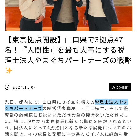
【東京拠点開設】山口県で3拠点47
名！『人間性』を最も大事にする税
理士法人やまぐちパートナーズの戦略
2024.11.04
近況報告
先日、都内にて、山口県に３拠点を構える
税理士法人やま
ぐちパートナーズ
の統括代表税理士・河口先生、そして監
査部の藤岡様にお誘いいただき会食の機会をいただきまし
た。特に、9月から東京練馬に新たな拠点を開設されるとい
う、同法人にとって4拠点目となる新たな展開についてのお
話を聞き、その成長と発展に一歩進んだイズムに感銘を受