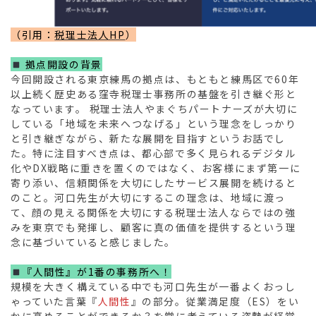
（引用：
税理士法人HP
）
拠点開設の背景
今回開設される東京練馬の拠点は、もともと練馬区で60年
以上続く歴史ある窪寺税理士事務所の基盤を引き継ぐ形と
なっています。 税理士法人やまぐちパートナーズが大切に
している「地域を未来へつなげる」という理念をしっかり
と引き継ぎながら、新たな展開を目指すというお話でし
た。特に注目すべき点は、都心部で多く見られるデジタル
化やDX戦略に重きを置くのではなく、お客様にまず第一に
寄り添い、信頼関係を大切にしたサービス展開を続けると
のこと。河口先生が大切にするこの理念は、地域に渡っ
て、顔の見える関係を大切にする税理士法人ならではの強
みを東京でも発揮し、顧客に真の価値を提供するという理
念に基づいていると感じました。
『人間性』が1番の事務所へ！
規模を大きく構えている中でも河口先生が一番よくおっし
ゃっていた言葉『
人間性
』の部分。従業満足度（ES）をい