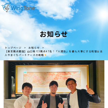
お知らせ
トップページ
>
お知らせ
>
【東京拠点開設】山口県で3拠点47名！『人間性』を最も大事にする税理士法
人やまぐちパートナーズの戦略