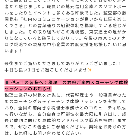
かに高めることができるか？を常に考えている姿勢が経営
者だと感じました。職員との地元信用金庫とのソフトボー
ルをしたりとイベントも多くある印象でした。監査部の藤
岡様も『社内のコミュニケーションが良いから仕事も楽し
くできる』との言葉通りの組織体制を構築している感じが
しました。その取り組みがこの規模感、東京進出の足がか
りになっていると確信しております。今後の東京でのアナ
ログ戦略での親身な中小企業の右腕支援を応援したいと思
います！
最後までご覧いただきましてありがとうございました！
本日も良い1日をお過ごしくださいませ
税理士の皆様へ：税理士の右腕ご案内＆コーチング体験
セッションのお知らせ
税理士業界の皆様を対象に、代表税理士や一般事業者のた
めのコーチング＆ティーチング体験セッションを実施して
おり、全国の前向きな税理士事務所とのコミュニティ形成
も行いながら、自分自身の可能性を最大限に引き出し、成
長と成功に向けた具体的なアドバイスや戦略を提供します
ので、ぜひこの機会にご参加ください。興味をお持ちの方
は、お気軽にお問い合わせください。