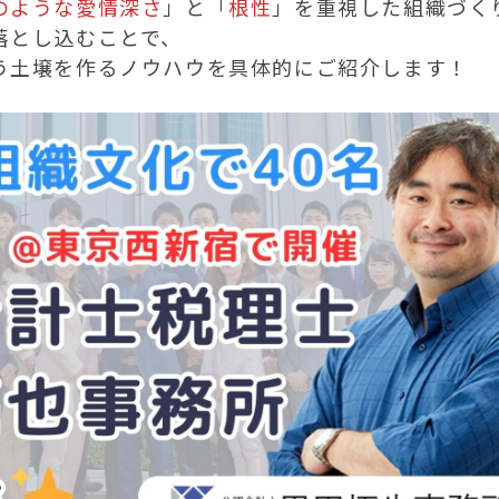
のような愛情深さ
」と「
根性
」を重視した組織づく
落とし込むことで、
う土壌を作るノウハウを具体的にご紹介します！