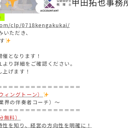
）
com/clp/0718kengakukai/
みいただき、
す
開催となります！
RLより詳細をご確認ください。
し上げます！
＝＝＝＝＝＝＝＝＝＝＝＝＝＝＝
（ウィングトーン）
士業界の伴奏者コーチ）〜
＝＝＝＝＝＝＝＝＝＝＝＝＝＝＝
0分無料）
特性を知り、経営の方向性を明確に！