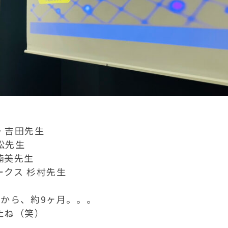
・吉田先生
松先生
楠美先生
クス 杉村先生
会から、約9ヶ月。。。
たね（笑）