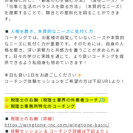
お客様に対し、「顧客の心を掴む方法」（潜在ニーズ）や
「仕事と生活のバランスを取る方法」（本質的なニーズ）
を提案することで、競合との差別化を図ることができま
す。
 人格を磨き、本質的なニーズに気付く力
コーチングでは、お客様の自覚していないニーズや本質的
なニーズに気付く力が重要です。そのためには、自身の人
格を磨き、深い洞察力と共感力を養うことが求められま
す。日々の学びと実践を通じて、より良いコーチングを提
供できるよう私自身も努めていきます！
本日も良い1日をお過ごしください
️
コーチング体験セッションをご希望の方は下記URLより！
————————————————————————
 税理士の右腕（税理士業界の伴奏者コーチ
）
 税理士事務所特化のコーチング
————————————————————————
 税理士の右腕（詳細）
https://wingtone-inc.com/wingtone-basic/
 体験セッション & コーチング詳細は下記より↓