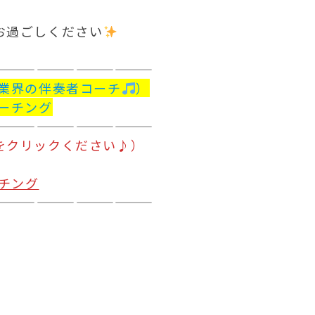
お過ごしください
️
士業界の伴奏者コーチ
）
ーチング
をクリックください♪）
ーチング
————————————
