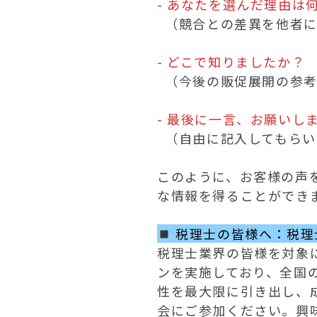
- あなたを選んだ理由は
  （競合との差異を他者に再確認させてアピール）

- どこで知りましたか？
  （今後の販促展開の参考に）

- 最後に一言、お願いし
  （自由に記入してもらい、感謝されている存在であることをアピール）

このように、お客様の声
な情報を得ることができ
 税理士の皆様へ：税
税理士業界の皆様を対象
ンを実施しており、全国
性を最大限に引き出し、
会にご参加ください。興