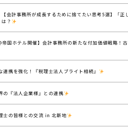
【会計事務所が成長するために捨てたい思考5選】「正
は？
22@帝国ホテル開催】会計事務所の新たな付加価値戦略！
な連携を強化！『税理士法人ブライト相続』
界の『法人企業様』との連携
理士の皆様との交流 in 北新地