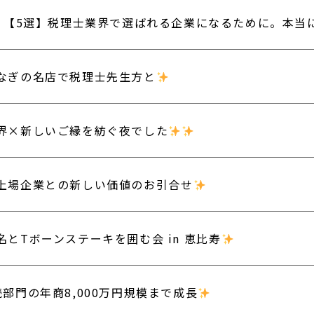
【5選】税理士業界で選ばれる企業になるために。本当
なぎの名店で税理士先生方と
界×新しいご縁を紡ぐ夜でした
上場企業との新しい価値のお引合せ
名とTボーンステーキを囲む会 in 恵比寿
続部門の年商8,000万円規模まで成長