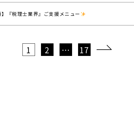
類】『税理士業界』ご支援メニュー
1
2
…
17