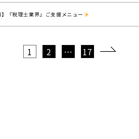
類】『税理士業界』ご支援メニュー
1
2
…
17