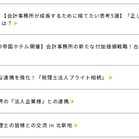
【会計事務所が成長するために捨てたい思考5選】「正
は？
22@帝国ホテル開催】会計事務所の新たな付加価値戦略！
な連携を強化！『税理士法人ブライト相続』
界の『法人企業様』との連携
理士の皆様との交流 in 北新地