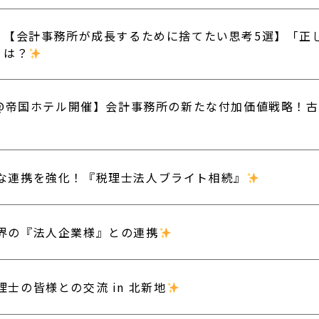
【会計事務所が成長するために捨てたい思考5選】「正
は？
22@帝国ホテル開催】会計事務所の新たな付加価値戦略！
な連携を強化！『税理士法人ブライト相続』
界の『法人企業様』との連携
理士の皆様との交流 in 北新地