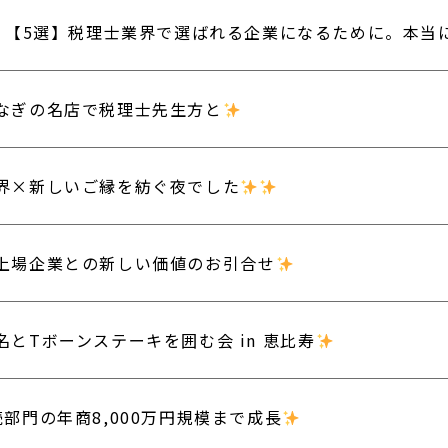
【5選】税理士業界で選ばれる企業になるために。本当
なぎの名店で税理士先生方と
界×新しいご縁を紡ぐ夜でした
上場企業との新しい価値のお引合せ
名とTボーンステーキを囲む会 in 恵比寿
続部門の年商8,000万円規模まで成長