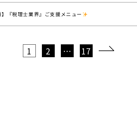
類】『税理士業界』ご支援メニュー
1
2
…
17