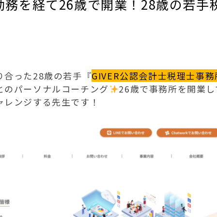
勤務を経て26歳で開業！28歳の若手
り合った28歳の若手『
GIVER公認会計士税理士事務
とのパーソナルコーチング
26歳で事務所を開業し
ャレンジする先生です！